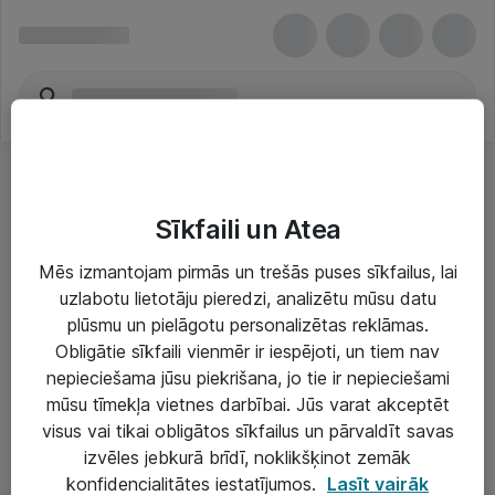
Sīkfaili un Atea
Mēs izmantojam pirmās un trešās puses sīkfailus, lai
uzlabotu lietotāju pieredzi, analizētu mūsu datu
Risinājumi & Pakalpojumi
plūsmu un pielāgotu personalizētas reklāmas.
Obligātie sīkfaili vienmēr ir iespējoti, un tiem nav
IT serviss un atbalsts
nepieciešama jūsu piekrišana, jo tie ir nepieciešami
IT infrastruktūra
mūsu tīmekļa vietnes darbībai. Jūs varat akceptēt
visus vai tikai obligātos sīkfailus un pārvaldīt savas
Darba vietu IT risinājumi
izvēles jebkurā brīdī, noklikšķinot zemāk
Serveri un datu centri
konfidencialitātes iestatījumos.
Lasīt vairāk