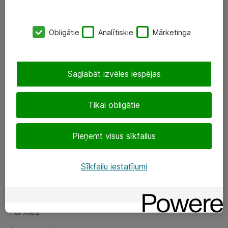
SIA „ATEA”
Obligātie
Analītiskie
Mārketinga
+(371) 67 81 90 50
eShop@atea.lv
Saglabāt izvēles iespējas
Ūnijas 15, Rīga
Tikai obligātie
Sekojiet mums
Pieņemt visus sīkfailus
LinkedIn
Facebook
Sīkfailu iestatījumi
Par Atea
Par Atea