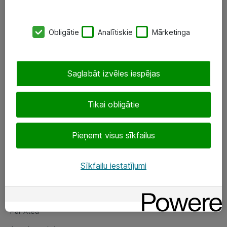
SIA „ATEA”
Obligātie
Analītiskie
Mārketinga
+(371) 67 81 90 50
eShop@atea.lv
Saglabāt izvēles iespējas
Ūnijas 15, Rīga
Tikai obligātie
Sekojiet mums
Pieņemt visus sīkfailus
LinkedIn
Facebook
Sīkfailu iestatījumi
Par Atea
Par Atea