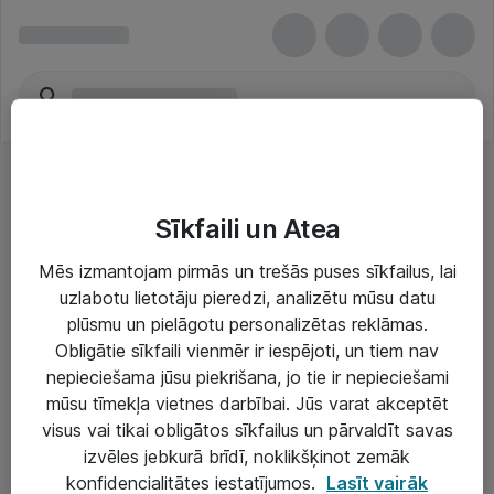
Sīkfaili un Atea
Mēs izmantojam pirmās un trešās puses sīkfailus, lai
uzlabotu lietotāju pieredzi, analizētu mūsu datu
Risinājumi & Pakalpojumi
plūsmu un pielāgotu personalizētas reklāmas.
Obligātie sīkfaili vienmēr ir iespējoti, un tiem nav
IT serviss un atbalsts
nepieciešama jūsu piekrišana, jo tie ir nepieciešami
IT infrastruktūra
mūsu tīmekļa vietnes darbībai. Jūs varat akceptēt
visus vai tikai obligātos sīkfailus un pārvaldīt savas
Darba vietu IT risinājumi
izvēles jebkurā brīdī, noklikšķinot zemāk
Serveri un datu centri
konfidencialitātes iestatījumos.
Lasīt vairāk