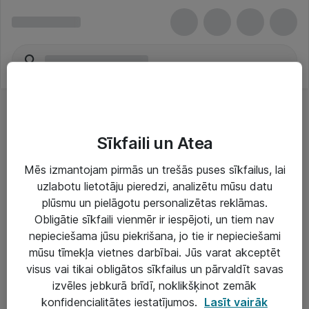
Sīkfaili un Atea
Mēs izmantojam pirmās un trešās puses sīkfailus, lai
uzlabotu lietotāju pieredzi, analizētu mūsu datu
Risinājumi & Pakalpojumi
plūsmu un pielāgotu personalizētas reklāmas.
Obligātie sīkfaili vienmēr ir iespējoti, un tiem nav
IT serviss un atbalsts
nepieciešama jūsu piekrišana, jo tie ir nepieciešami
IT infrastruktūra
mūsu tīmekļa vietnes darbībai. Jūs varat akceptēt
visus vai tikai obligātos sīkfailus un pārvaldīt savas
Darba vietu IT risinājumi
izvēles jebkurā brīdī, noklikšķinot zemāk
Serveri un datu centri
konfidencialitātes iestatījumos.
Lasīt vairāk