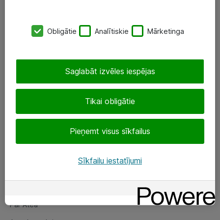
SIA „ATEA”
Obligātie
Analītiskie
Mārketinga
+(371) 67 81 90 50
eShop@atea.lv
Saglabāt izvēles iespējas
Ūnijas 15, Rīga
Tikai obligātie
Sekojiet mums
Pieņemt visus sīkfailus
LinkedIn
Facebook
Sīkfailu iestatījumi
Par Atea
Par Atea