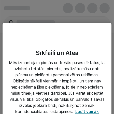
Sīkfaili un Atea
Mēs izmantojam pirmās un trešās puses sīkfailus, lai
uzlabotu lietotāju pieredzi, analizētu mūsu datu
Risinājumi & Pakalpojumi
plūsmu un pielāgotu personalizētas reklāmas.
Obligātie sīkfaili vienmēr ir iespējoti, un tiem nav
IT serviss un atbalsts
nepieciešama jūsu piekrišana, jo tie ir nepieciešami
IT infrastruktūra
mūsu tīmekļa vietnes darbībai. Jūs varat akceptēt
visus vai tikai obligātos sīkfailus un pārvaldīt savas
Darba vietu IT risinājumi
izvēles jebkurā brīdī, noklikšķinot zemāk
Serveri un datu centri
konfidencialitātes iestatījumos.
Lasīt vairāk