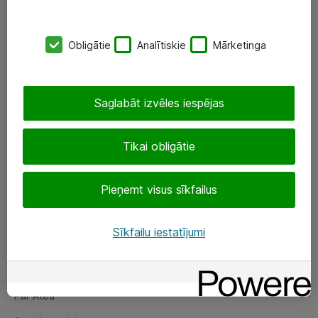
SIA „ATEA”
Obligātie
Analītiskie
Mārketinga
+(371) 67 81 90 50
eShop@atea.lv
Saglabāt izvēles iespējas
Ūnijas 15, Rīga
Tikai obligātie
Sekojiet mums
Pieņemt visus sīkfailus
LinkedIn
Facebook
Sīkfailu iestatījumi
Par Atea
Par Atea