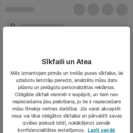
Sīkfaili un Atea
Mēs izmantojam pirmās un trešās puses sīkfailus, lai
uzlabotu lietotāju pieredzi, analizētu mūsu datu
Risinājumi & Pakalpojumi
plūsmu un pielāgotu personalizētas reklāmas.
Obligātie sīkfaili vienmēr ir iespējoti, un tiem nav
IT serviss un atbalsts
nepieciešama jūsu piekrišana, jo tie ir nepieciešami
IT infrastruktūra
mūsu tīmekļa vietnes darbībai. Jūs varat akceptēt
visus vai tikai obligātos sīkfailus un pārvaldīt savas
Darba vietu IT risinājumi
izvēles jebkurā brīdī, noklikšķinot zemāk
Serveri un datu centri
konfidencialitātes iestatījumos.
Lasīt vairāk