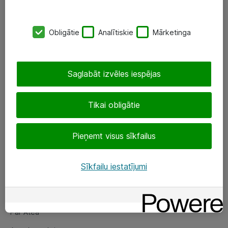
SIA „ATEA”
Obligātie
Analītiskie
Mārketinga
+(371) 67 81 90 50
eShop@atea.lv
Saglabāt izvēles iespējas
Ūnijas 15, Rīga
Tikai obligātie
Sekojiet mums
Pieņemt visus sīkfailus
LinkedIn
Facebook
Sīkfailu iestatījumi
Par Atea
Par Atea