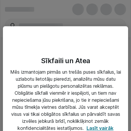
Sīkfaili un Atea
Mēs izmantojam pirmās un trešās puses sīkfailus, lai
uzlabotu lietotāju pieredzi, analizētu mūsu datu
Risinājumi & Pakalpojumi
plūsmu un pielāgotu personalizētas reklāmas.
Obligātie sīkfaili vienmēr ir iespējoti, un tiem nav
IT serviss un atbalsts
nepieciešama jūsu piekrišana, jo tie ir nepieciešami
IT infrastruktūra
mūsu tīmekļa vietnes darbībai. Jūs varat akceptēt
visus vai tikai obligātos sīkfailus un pārvaldīt savas
Darba vietu IT risinājumi
izvēles jebkurā brīdī, noklikšķinot zemāk
Serveri un datu centri
konfidencialitātes iestatījumos.
Lasīt vairāk