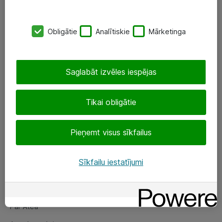
SIA „ATEA”
Obligātie
Analītiskie
Mārketinga
+(371) 67 81 90 50
eShop@atea.lv
Saglabāt izvēles iespējas
Ūnijas 15, Rīga
Tikai obligātie
Sekojiet mums
Pieņemt visus sīkfailus
LinkedIn
Facebook
Sīkfailu iestatījumi
Par Atea
Par Atea