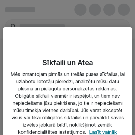
Sīkfaili un Atea
Mēs izmantojam pirmās un trešās puses sīkfailus, lai
uzlabotu lietotāju pieredzi, analizētu mūsu datu
Risinājumi & Pakalpojumi
plūsmu un pielāgotu personalizētas reklāmas.
Obligātie sīkfaili vienmēr ir iespējoti, un tiem nav
IT serviss un atbalsts
nepieciešama jūsu piekrišana, jo tie ir nepieciešami
IT infrastruktūra
mūsu tīmekļa vietnes darbībai. Jūs varat akceptēt
visus vai tikai obligātos sīkfailus un pārvaldīt savas
Darba vietu IT risinājumi
izvēles jebkurā brīdī, noklikšķinot zemāk
Serveri un datu centri
konfidencialitātes iestatījumos.
Lasīt vairāk