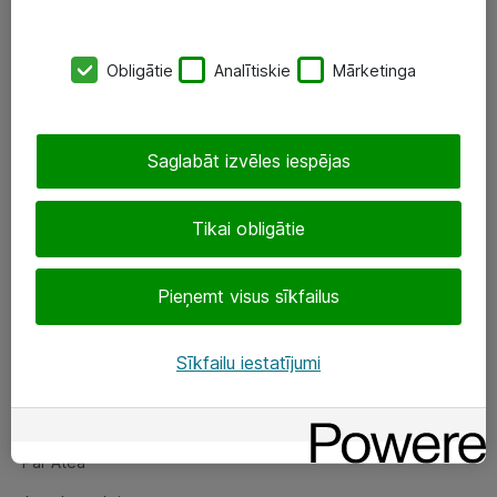
SIA „ATEA”
Obligātie
Analītiskie
Mārketinga
+(371) 67 81 90 50
eShop@atea.lv
Saglabāt izvēles iespējas
Ūnijas 15, Rīga
Tikai obligātie
Sekojiet mums
Pieņemt visus sīkfailus
LinkedIn
Facebook
Sīkfailu iestatījumi
Par Atea
Par Atea