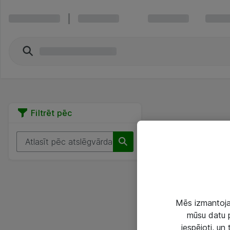
Filtrēt pēc
Mēs izmantojam
mūsu datu p
iespējoti, un