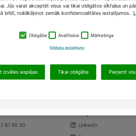
ai. Jūs varat akceptēt visus vai tikai obligātos sīkfailus un pā
rā brīdī, noklikšķinot zemāk konfidencialitātes iestatījumos.
L
Obligātie
Analītiskie
Mārketinga
Sīkfailu iestatījumi
 izvēles iespējas
Tikai obligātie
Pieņemt visu
EA”
Sekojiet mums
67 81 90 50
LinkedIn