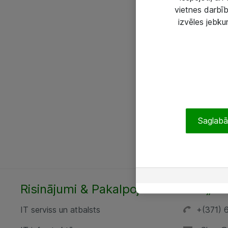
vietnes darbīb
izvēles jebku
Saglabāt
Risinājumi & Pakalpojumi
SIA „AT
IT serviss un atbalsts
+(371) 