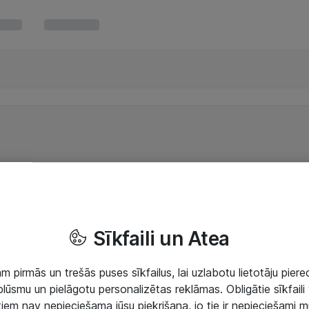
Sīkfaili un Atea
 pirmās un trešās puses sīkfailus, lai uzlabotu lietotāju piered
lūsmu un pielāgotu personalizētas reklāmas. Obligātie sīkfaili 
 tiem nav nepieciešama jūsu piekrišana, jo tie ir nepieciešami 