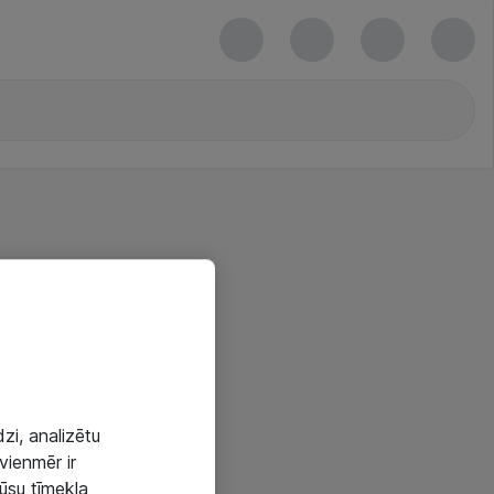
zi, analizētu
vienmēr ir
mūsu tīmekļa