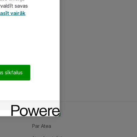
rvaldīt savas
asīt vairāk
s sīkfailus
Par Atea
Par Atea