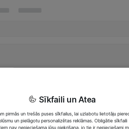
Sīkfaili un Atea
 pirmās un trešās puses sīkfailus, lai uzlabotu lietotāju piered
lūsmu un pielāgotu personalizētas reklāmas. Obligātie sīkfaili 
 tiem nav nepieciešama jūsu piekrišana, jo tie ir nepieciešami 