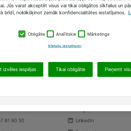
ai. Jūs varat akceptēt visus vai tikai obligātos sīkfailus un pā
rā brīdī, noklikšķinot zemāk konfidencialitātes iestatījumos.
L
Obligātie
Analītiskie
Mārketinga
Sīkfailu iestatījumi
 izvēles iespējas
Tikai obligātie
Pieņemt visu
EA”
Sekojiet mums
67 81 90 50
LinkedIn