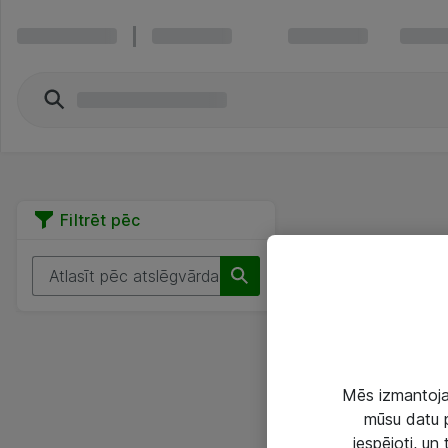
Filtrēt pēc
Mēs izmantojam
mūsu datu p
iespējoti, un