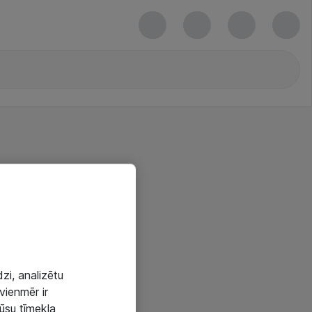
zi, analizētu
vienmēr ir
mūsu tīmekļa