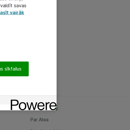
rvaldīt savas
asīt vairāk
s sīkfailus
Par Atea
Par Atea