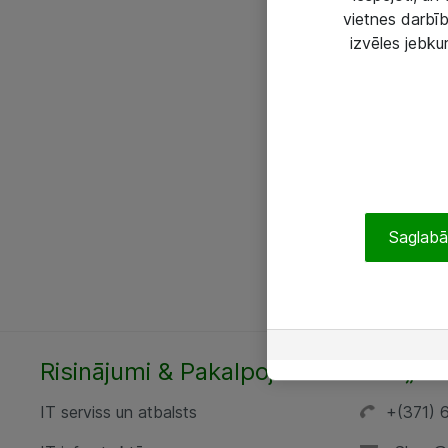
vietnes darbīb
izvēles jebku
Saglabāt
Risinājumi & Pakalpojumi
SIA „AT
IT serviss un atbalsts
+(371) 