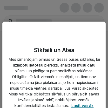
Sīkfaili un Atea
Mēs izmantojam pirmās un trešās puses sīkfailus, lai
uzlabotu lietotāju pieredzi, analizētu mūsu datu
Risinājumi & Pakalpojumi
plūsmu un pielāgotu personalizētas reklāmas.
Obligātie sīkfaili vienmēr ir iespējoti, un tiem nav
IT serviss un atbalsts
nepieciešama jūsu piekrišana, jo tie ir nepieciešami
IT infrastruktūra
mūsu tīmekļa vietnes darbībai. Jūs varat akceptēt
visus vai tikai obligātos sīkfailus un pārvaldīt savas
Darba vietu IT risinājumi
izvēles jebkurā brīdī, noklikšķinot zemāk
Serveri un datu centri
konfidencialitātes iestatījumos.
Lasīt vairāk