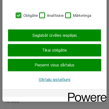
SIA „ATEA”
Obligātie
Analītiskie
Mārketinga
+(371) 67 81 90 50
eShop@atea.lv
Saglabāt izvēles iespējas
Ūnijas 15, Rīga
Tikai obligātie
Sekojiet mums
Pieņemt visus sīkfailus
LinkedIn
Facebook
Sīkfailu iestatījumi
Par Atea
Par Atea