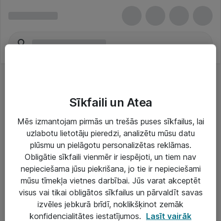
Sīkfaili un Atea
Mēs izmantojam pirmās un trešās puses sīkfailus, lai
uzlabotu lietotāju pieredzi, analizētu mūsu datu
Risinājumi & Pakalpojumi
plūsmu un pielāgotu personalizētas reklāmas.
Obligātie sīkfaili vienmēr ir iespējoti, un tiem nav
IT serviss un atbalsts
nepieciešama jūsu piekrišana, jo tie ir nepieciešami
IT infrastruktūra
mūsu tīmekļa vietnes darbībai. Jūs varat akceptēt
visus vai tikai obligātos sīkfailus un pārvaldīt savas
Darba vietu IT risinājumi
izvēles jebkurā brīdī, noklikšķinot zemāk
Serveri un datu centri
konfidencialitātes iestatījumos.
Lasīt vairāk