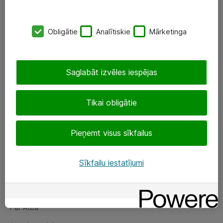
SIA „ATEA”
Obligātie
Analītiskie
Mārketinga
+(371) 67 81 90 50
eShop@atea.lv
Saglabāt izvēles iespējas
Ūnijas 15, Rīga
Tikai obligātie
Sekojiet mums
Pieņemt visus sīkfailus
LinkedIn
Facebook
Sīkfailu iestatījumi
Par Atea
Par Atea