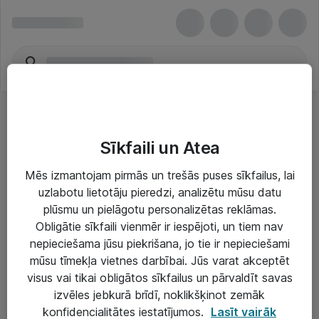
Sīkfaili un Atea
Mēs izmantojam pirmās un trešās puses sīkfailus, lai
uzlabotu lietotāju pieredzi, analizētu mūsu datu
Risinājumi & Pakalpojumi
plūsmu un pielāgotu personalizētas reklāmas.
Obligātie sīkfaili vienmēr ir iespējoti, un tiem nav
IT serviss un atbalsts
nepieciešama jūsu piekrišana, jo tie ir nepieciešami
IT infrastruktūra
mūsu tīmekļa vietnes darbībai. Jūs varat akceptēt
visus vai tikai obligātos sīkfailus un pārvaldīt savas
Darba vietu IT risinājumi
izvēles jebkurā brīdī, noklikšķinot zemāk
Serveri un datu centri
konfidencialitātes iestatījumos.
Lasīt vairāk