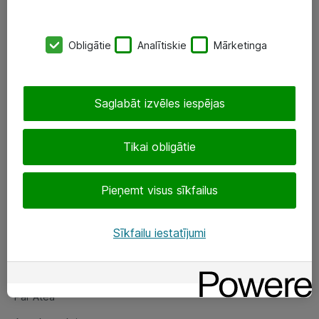
SIA „ATEA”
Obligātie
Analītiskie
Mārketinga
+(371) 67 81 90 50
eShop@atea.lv
Saglabāt izvēles iespējas
Ūnijas 15, Rīga
Tikai obligātie
Sekojiet mums
Pieņemt visus sīkfailus
LinkedIn
Facebook
Sīkfailu iestatījumi
Par Atea
Par Atea