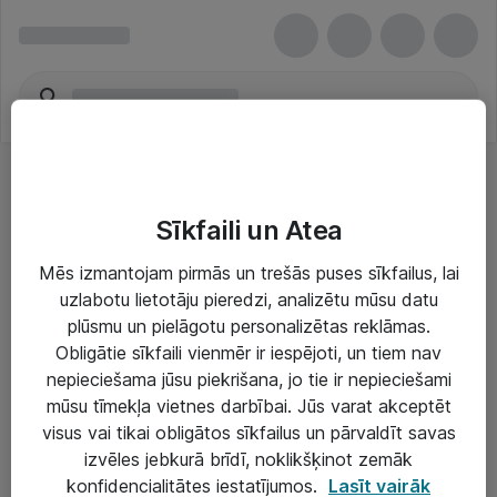
Sīkfaili un Atea
Mēs izmantojam pirmās un trešās puses sīkfailus, lai
uzlabotu lietotāju pieredzi, analizētu mūsu datu
Risinājumi & Pakalpojumi
plūsmu un pielāgotu personalizētas reklāmas.
Obligātie sīkfaili vienmēr ir iespējoti, un tiem nav
IT serviss un atbalsts
nepieciešama jūsu piekrišana, jo tie ir nepieciešami
IT infrastruktūra
mūsu tīmekļa vietnes darbībai. Jūs varat akceptēt
visus vai tikai obligātos sīkfailus un pārvaldīt savas
Darba vietu IT risinājumi
izvēles jebkurā brīdī, noklikšķinot zemāk
Serveri un datu centri
konfidencialitātes iestatījumos.
Lasīt vairāk