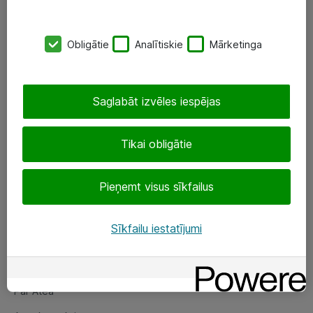
SIA „ATEA”
Obligātie
Analītiskie
Mārketinga
+(371) 67 81 90 50
eShop@atea.lv
Saglabāt izvēles iespējas
Ūnijas 15, Rīga
Tikai obligātie
Sekojiet mums
Pieņemt visus sīkfailus
LinkedIn
Facebook
Sīkfailu iestatījumi
Par Atea
Par Atea