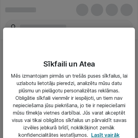
Sīkfaili un Atea
Mēs izmantojam pirmās un trešās puses sīkfailus, lai
uzlabotu lietotāju pieredzi, analizētu mūsu datu
Risinājumi & Pakalpojumi
plūsmu un pielāgotu personalizētas reklāmas.
Obligātie sīkfaili vienmēr ir iespējoti, un tiem nav
IT serviss un atbalsts
nepieciešama jūsu piekrišana, jo tie ir nepieciešami
IT infrastruktūra
mūsu tīmekļa vietnes darbībai. Jūs varat akceptēt
visus vai tikai obligātos sīkfailus un pārvaldīt savas
Darba vietu IT risinājumi
izvēles jebkurā brīdī, noklikšķinot zemāk
Serveri un datu centri
konfidencialitātes iestatījumos.
Lasīt vairāk