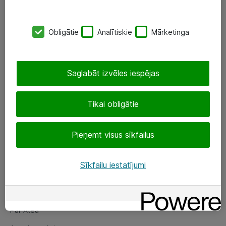
SIA „ATEA”
Obligātie
Analītiskie
Mārketinga
+(371) 67 81 90 50
eShop@atea.lv
Saglabāt izvēles iespējas
Ūnijas 15, Rīga
Tikai obligātie
Sekojiet mums
Pieņemt visus sīkfailus
LinkedIn
Facebook
Sīkfailu iestatījumi
Par Atea
Par Atea