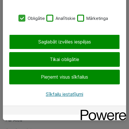
SIA „ATEA”
Obligātie
Analītiskie
Mārketinga
+(371) 67 81 90 50
eShop@atea.lv
Saglabāt izvēles iespējas
Ūnijas 15, Rīga
Tikai obligātie
Sekojiet mums
Pieņemt visus sīkfailus
LinkedIn
Facebook
Sīkfailu iestatījumi
Par Atea
Par Atea