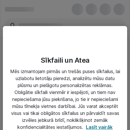
Sīkfaili un Atea
Mēs izmantojam pirmās un trešās puses sīkfailus, lai
uzlabotu lietotāju pieredzi, analizētu mūsu datu
Risinājumi & Pakalpojumi
plūsmu un pielāgotu personalizētas reklāmas.
Obligātie sīkfaili vienmēr ir iespējoti, un tiem nav
IT serviss un atbalsts
nepieciešama jūsu piekrišana, jo tie ir nepieciešami
IT infrastruktūra
mūsu tīmekļa vietnes darbībai. Jūs varat akceptēt
visus vai tikai obligātos sīkfailus un pārvaldīt savas
Darba vietu IT risinājumi
izvēles jebkurā brīdī, noklikšķinot zemāk
Serveri un datu centri
konfidencialitātes iestatījumos.
Lasīt vairāk