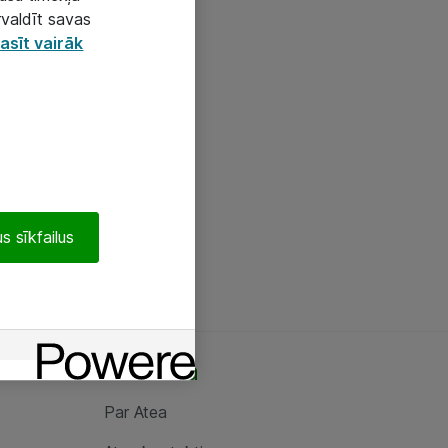
rvaldīt savas
asīt vairāk
s sīkfailus
Par Atea
Par Atea