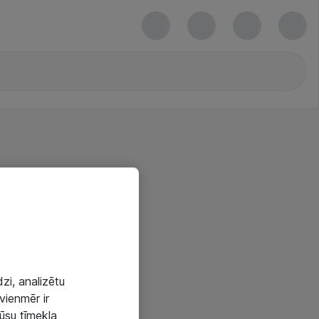
zi, analizētu
vienmēr ir
mūsu tīmekļa