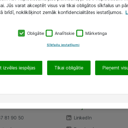
ai. Jūs varat akceptēt visus vai tikai obligātos sīkfailus un pā
rā brīdī, noklikšķinot zemāk konfidencialitātes iestatījumos.
L
Obligātie
Analītiskie
Mārketinga
Sīkfailu iestatījumi
 izvēles iespējas
Tikai obligātie
Pieņemt visu
EA”
Sekojiet mums
67 81 90 50
LinkedIn