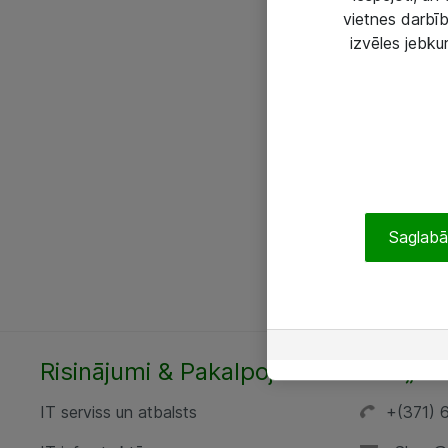
vietnes darbīb
izvēles jebku
Saglabāt
Risinājumi & Pakalpojumi
SIA „AT
IT serviss un atbalsts
+(371) 