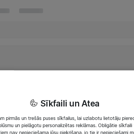
Sīkfaili un Atea
 pirmās un trešās puses sīkfailus, lai uzlabotu lietotāju piered
lūsmu un pielāgotu personalizētas reklāmas. Obligātie sīkfaili 
 tiem nav nepieciešama jūsu piekrišana, jo tie ir nepieciešami 