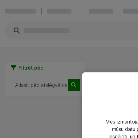
Filtrēt pēc
Mēs izmantojam
mūsu datu p
iespējoti, un