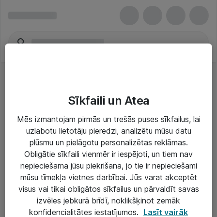
Sīkfaili un Atea
Mēs izmantojam pirmās un trešās puses sīkfailus, lai
uzlabotu lietotāju pieredzi, analizētu mūsu datu
Risinājumi & Pakalpojumi
plūsmu un pielāgotu personalizētas reklāmas.
Obligātie sīkfaili vienmēr ir iespējoti, un tiem nav
IT serviss un atbalsts
nepieciešama jūsu piekrišana, jo tie ir nepieciešami
IT infrastruktūra
mūsu tīmekļa vietnes darbībai. Jūs varat akceptēt
visus vai tikai obligātos sīkfailus un pārvaldīt savas
Darba vietu IT risinājumi
izvēles jebkurā brīdī, noklikšķinot zemāk
Serveri un datu centri
konfidencialitātes iestatījumos.
Lasīt vairāk