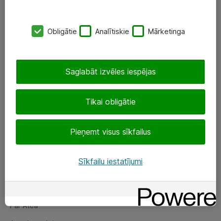
SIA „ATEA”
Obligātie
Analītiskie
Mārketinga
+(371) 67 81 90 50
eShop@atea.lv
Saglabāt izvēles iespējas
Ūnijas 15, Rīga
Tikai obligātie
Sekojiet mums
Pieņemt visus sīkfailus
LinkedIn
Facebook
Sīkfailu iestatījumi
Par Atea
Par Atea