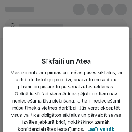
Sīkfaili un Atea
Mēs izmantojam pirmās un trešās puses sīkfailus, lai
uzlabotu lietotāju pieredzi, analizētu mūsu datu
Risinājumi & Pakalpojumi
plūsmu un pielāgotu personalizētas reklāmas.
Obligātie sīkfaili vienmēr ir iespējoti, un tiem nav
IT serviss un atbalsts
nepieciešama jūsu piekrišana, jo tie ir nepieciešami
IT infrastruktūra
mūsu tīmekļa vietnes darbībai. Jūs varat akceptēt
visus vai tikai obligātos sīkfailus un pārvaldīt savas
Darba vietu IT risinājumi
izvēles jebkurā brīdī, noklikšķinot zemāk
Serveri un datu centri
konfidencialitātes iestatījumos.
Lasīt vairāk