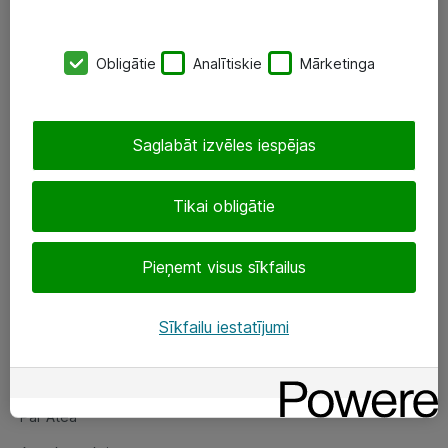
SIA „ATEA”
Obligātie
Analītiskie
Mārketinga
+(371) 67 81 90 50
eShop@atea.lv
Saglabāt izvēles iespējas
Ūnijas 15, Rīga
Tikai obligātie
Sekojiet mums
Pieņemt visus sīkfailus
LinkedIn
Facebook
Sīkfailu iestatījumi
Par Atea
Par Atea