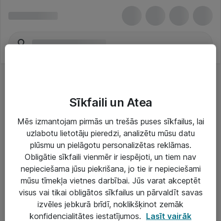
Sīkfaili un Atea
Mēs izmantojam pirmās un trešās puses sīkfailus, lai
uzlabotu lietotāju pieredzi, analizētu mūsu datu
Risinājumi & Pakalpojumi
plūsmu un pielāgotu personalizētas reklāmas.
Obligātie sīkfaili vienmēr ir iespējoti, un tiem nav
IT serviss un atbalsts
nepieciešama jūsu piekrišana, jo tie ir nepieciešami
IT infrastruktūra
mūsu tīmekļa vietnes darbībai. Jūs varat akceptēt
visus vai tikai obligātos sīkfailus un pārvaldīt savas
Darba vietu IT risinājumi
izvēles jebkurā brīdī, noklikšķinot zemāk
Serveri un datu centri
konfidencialitātes iestatījumos.
Lasīt vairāk