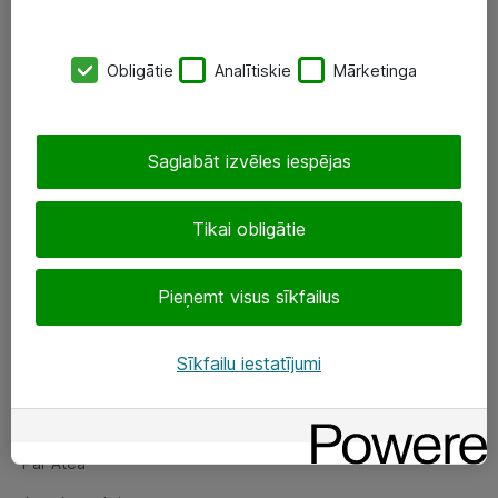
SIA „ATEA”
Obligātie
Analītiskie
Mārketinga
+(371) 67 81 90 50
eShop@atea.lv
Saglabāt izvēles iespējas
Ūnijas 15, Rīga
Tikai obligātie
Sekojiet mums
Pieņemt visus sīkfailus
LinkedIn
Facebook
Sīkfailu iestatījumi
Par Atea
Par Atea