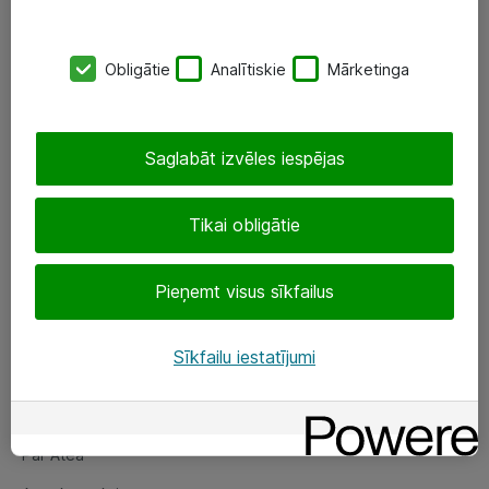
SIA „ATEA”
Obligātie
Analītiskie
Mārketinga
+(371) 67 81 90 50
eShop@atea.lv
Saglabāt izvēles iespējas
Ūnijas 15, Rīga
Tikai obligātie
Sekojiet mums
Pieņemt visus sīkfailus
LinkedIn
Facebook
Sīkfailu iestatījumi
Par Atea
Par Atea