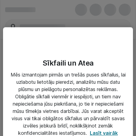
Sīkfaili un Atea
Mēs izmantojam pirmās un trešās puses sīkfailus, lai
uzlabotu lietotāju pieredzi, analizētu mūsu datu
Risinājumi & Pakalpojumi
plūsmu un pielāgotu personalizētas reklāmas.
Obligātie sīkfaili vienmēr ir iespējoti, un tiem nav
IT serviss un atbalsts
nepieciešama jūsu piekrišana, jo tie ir nepieciešami
IT infrastruktūra
mūsu tīmekļa vietnes darbībai. Jūs varat akceptēt
visus vai tikai obligātos sīkfailus un pārvaldīt savas
Darba vietu IT risinājumi
izvēles jebkurā brīdī, noklikšķinot zemāk
Serveri un datu centri
konfidencialitātes iestatījumos.
Lasīt vairāk