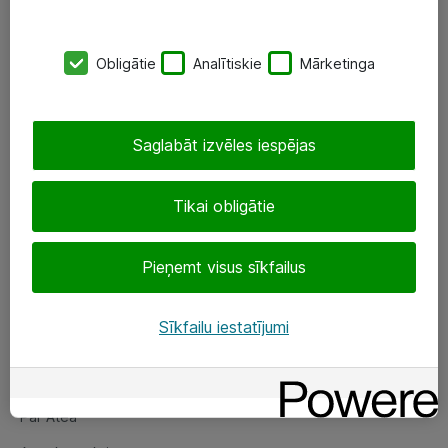
SIA „ATEA”
Obligātie
Analītiskie
Mārketinga
+(371) 67 81 90 50
eShop@atea.lv
Saglabāt izvēles iespējas
Ūnijas 15, Rīga
Tikai obligātie
Sekojiet mums
Pieņemt visus sīkfailus
LinkedIn
Facebook
Sīkfailu iestatījumi
Par Atea
Par Atea