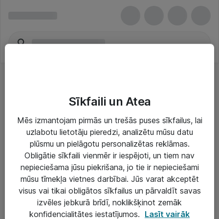
Sīkfaili un Atea
Mēs izmantojam pirmās un trešās puses sīkfailus, lai
uzlabotu lietotāju pieredzi, analizētu mūsu datu
Risinājumi & Pakalpojumi
plūsmu un pielāgotu personalizētas reklāmas.
Obligātie sīkfaili vienmēr ir iespējoti, un tiem nav
IT serviss un atbalsts
nepieciešama jūsu piekrišana, jo tie ir nepieciešami
IT infrastruktūra
mūsu tīmekļa vietnes darbībai. Jūs varat akceptēt
visus vai tikai obligātos sīkfailus un pārvaldīt savas
Darba vietu IT risinājumi
izvēles jebkurā brīdī, noklikšķinot zemāk
Serveri un datu centri
konfidencialitātes iestatījumos.
Lasīt vairāk