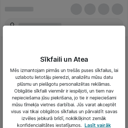
Sīkfaili un Atea
Mēs izmantojam pirmās un trešās puses sīkfailus, lai
uzlabotu lietotāju pieredzi, analizētu mūsu datu
Risinājumi & Pakalpojumi
plūsmu un pielāgotu personalizētas reklāmas.
Obligātie sīkfaili vienmēr ir iespējoti, un tiem nav
IT serviss un atbalsts
nepieciešama jūsu piekrišana, jo tie ir nepieciešami
IT infrastruktūra
mūsu tīmekļa vietnes darbībai. Jūs varat akceptēt
visus vai tikai obligātos sīkfailus un pārvaldīt savas
Darba vietu IT risinājumi
izvēles jebkurā brīdī, noklikšķinot zemāk
Serveri un datu centri
konfidencialitātes iestatījumos.
Lasīt vairāk