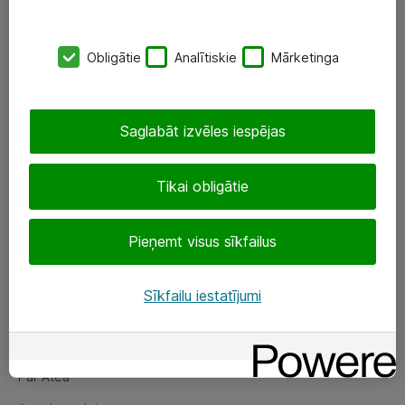
SIA „ATEA”
Obligātie
Analītiskie
Mārketinga
+(371) 67 81 90 50
eShop@atea.lv
Saglabāt izvēles iespējas
Ūnijas 15, Rīga
Tikai obligātie
Sekojiet mums
Pieņemt visus sīkfailus
LinkedIn
Facebook
Sīkfailu iestatījumi
Par Atea
Par Atea