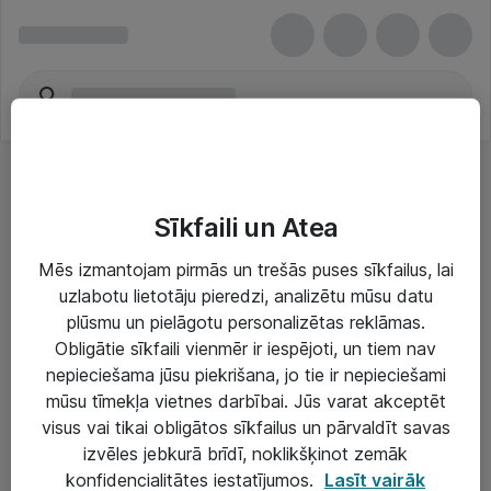
Sīkfaili un Atea
Mēs izmantojam pirmās un trešās puses sīkfailus, lai
uzlabotu lietotāju pieredzi, analizētu mūsu datu
Risinājumi & Pakalpojumi
plūsmu un pielāgotu personalizētas reklāmas.
Obligātie sīkfaili vienmēr ir iespējoti, un tiem nav
IT serviss un atbalsts
nepieciešama jūsu piekrišana, jo tie ir nepieciešami
IT infrastruktūra
mūsu tīmekļa vietnes darbībai. Jūs varat akceptēt
visus vai tikai obligātos sīkfailus un pārvaldīt savas
Darba vietu IT risinājumi
izvēles jebkurā brīdī, noklikšķinot zemāk
Serveri un datu centri
konfidencialitātes iestatījumos.
Lasīt vairāk