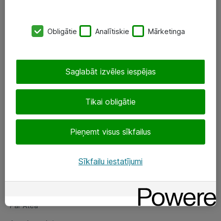
SIA „ATEA”
Obligātie
Analītiskie
Mārketinga
+(371) 67 81 90 50
eShop@atea.lv
Saglabāt izvēles iespējas
Ūnijas 15, Rīga
Tikai obligātie
Sekojiet mums
Pieņemt visus sīkfailus
LinkedIn
Facebook
Sīkfailu iestatījumi
Par Atea
Par Atea