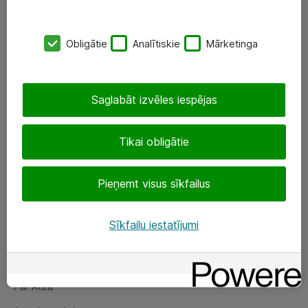
SIA „ATEA”
Obligātie
Analītiskie
Mārketinga
+(371) 67 81 90 50
eShop@atea.lv
Saglabāt izvēles iespējas
Ūnijas 15, Rīga
Tikai obligātie
Sekojiet mums
Pieņemt visus sīkfailus
LinkedIn
Facebook
Sīkfailu iestatījumi
Par Atea
Par Atea