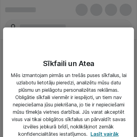
Sīkfaili un Atea
Mēs izmantojam pirmās un trešās puses sīkfailus, lai
uzlabotu lietotāju pieredzi, analizētu mūsu datu
Risinājumi & Pakalpojumi
plūsmu un pielāgotu personalizētas reklāmas.
Obligātie sīkfaili vienmēr ir iespējoti, un tiem nav
IT serviss un atbalsts
nepieciešama jūsu piekrišana, jo tie ir nepieciešami
IT infrastruktūra
mūsu tīmekļa vietnes darbībai. Jūs varat akceptēt
visus vai tikai obligātos sīkfailus un pārvaldīt savas
Darba vietu IT risinājumi
izvēles jebkurā brīdī, noklikšķinot zemāk
Serveri un datu centri
konfidencialitātes iestatījumos.
Lasīt vairāk