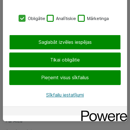
SIA „ATEA”
Obligātie
Analītiskie
Mārketinga
+(371) 67 81 90 50
eShop@atea.lv
Saglabāt izvēles iespējas
Ūnijas 15, Rīga
Tikai obligātie
Sekojiet mums
Pieņemt visus sīkfailus
LinkedIn
Facebook
Sīkfailu iestatījumi
Par Atea
Par Atea