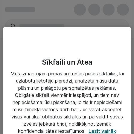
Sīkfaili un Atea
Mēs izmantojam pirmās un trešās puses sīkfailus, lai
uzlabotu lietotāju pieredzi, analizētu mūsu datu
Risinājumi & Pakalpojumi
plūsmu un pielāgotu personalizētas reklāmas.
Obligātie sīkfaili vienmēr ir iespējoti, un tiem nav
IT serviss un atbalsts
nepieciešama jūsu piekrišana, jo tie ir nepieciešami
IT infrastruktūra
mūsu tīmekļa vietnes darbībai. Jūs varat akceptēt
visus vai tikai obligātos sīkfailus un pārvaldīt savas
Darba vietu IT risinājumi
izvēles jebkurā brīdī, noklikšķinot zemāk
Serveri un datu centri
konfidencialitātes iestatījumos.
Lasīt vairāk