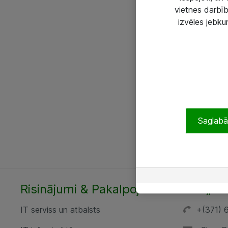
vietnes darbīb
izvēles jebku
Saglabāt
Risinājumi & Pakalpojumi
SIA „AT
IT serviss un atbalsts
+(371) 