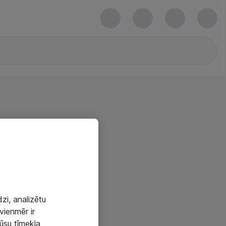
zi, analizētu
vienmēr ir
mūsu tīmekļa