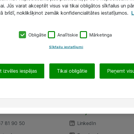
ai. Jūs varat akceptēt visus vai tikai obligātos sīkfailus un pā
rā brīdī, noklikšķinot zemāk konfidencialitātes iestatījumos.
L
Obligātie
Analītiskie
Mārketinga
Sīkfailu iestatījumi
 izvēles iespējas
Tikai obligātie
Pieņemt visu
EA”
Sekojiet mums
67 81 90 50
LinkedIn