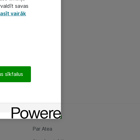
rvaldīt savas
asīt vairāk
s sīkfailus
Par Atea
Par Atea