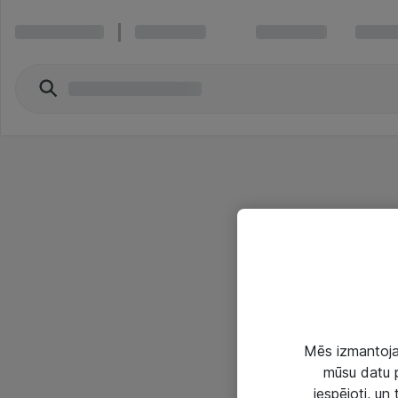
Mēs izmantojam
mūsu datu p
iespējoti, un