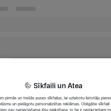
Sīkfaili un Atea
 pirmās un trešās puses sīkfailus, lai uzlabotu lietotāju piered
lūsmu un pielāgotu personalizētas reklāmas. Obligātie sīkfaili 
 tiem nav nepieciešama jūsu piekrišana, jo tie ir nepieciešami 