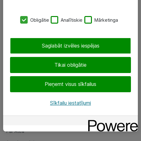
SIA „ATEA”
Obligātie
Analītiskie
Mārketinga
+(371) 67 81 90 50
eShop@atea.lv
Saglabāt izvēles iespējas
Ūnijas 15, Rīga
Tikai obligātie
Sekojiet mums
Pieņemt visus sīkfailus
LinkedIn
Facebook
Sīkfailu iestatījumi
Par Atea
Par Atea