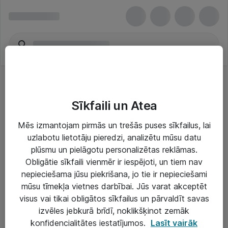
Sīkfaili un Atea
Mēs izmantojam pirmās un trešās puses sīkfailus, lai
uzlabotu lietotāju pieredzi, analizētu mūsu datu
Risinājumi & Pakalpojumi
plūsmu un pielāgotu personalizētas reklāmas.
Obligātie sīkfaili vienmēr ir iespējoti, un tiem nav
IT serviss un atbalsts
nepieciešama jūsu piekrišana, jo tie ir nepieciešami
IT infrastruktūra
mūsu tīmekļa vietnes darbībai. Jūs varat akceptēt
visus vai tikai obligātos sīkfailus un pārvaldīt savas
Darba vietu IT risinājumi
izvēles jebkurā brīdī, noklikšķinot zemāk
Serveri un datu centri
konfidencialitātes iestatījumos.
Lasīt vairāk