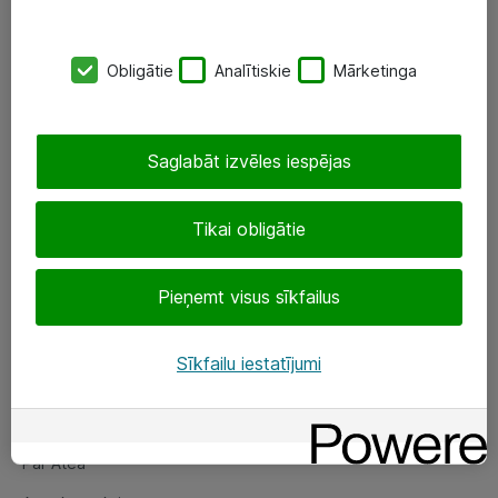
SIA „ATEA”
Obligātie
Analītiskie
Mārketinga
+(371) 67 81 90 50
eShop@atea.lv
Saglabāt izvēles iespējas
Ūnijas 15, Rīga
Tikai obligātie
Sekojiet mums
Pieņemt visus sīkfailus
LinkedIn
Facebook
Sīkfailu iestatījumi
Par Atea
Par Atea