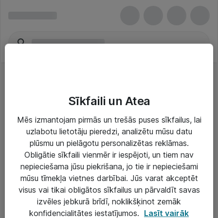
Sīkfaili un Atea
Mēs izmantojam pirmās un trešās puses sīkfailus, lai
uzlabotu lietotāju pieredzi, analizētu mūsu datu
Risinājumi & Pakalpojumi
plūsmu un pielāgotu personalizētas reklāmas.
Obligātie sīkfaili vienmēr ir iespējoti, un tiem nav
IT serviss un atbalsts
nepieciešama jūsu piekrišana, jo tie ir nepieciešami
IT infrastruktūra
mūsu tīmekļa vietnes darbībai. Jūs varat akceptēt
visus vai tikai obligātos sīkfailus un pārvaldīt savas
Darba vietu IT risinājumi
izvēles jebkurā brīdī, noklikšķinot zemāk
Serveri un datu centri
konfidencialitātes iestatījumos.
Lasīt vairāk