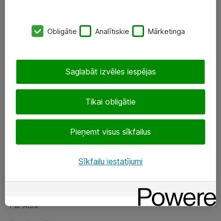
SIA „ATEA”
Obligātie
Analītiskie
Mārketinga
+(371) 67 81 90 50
eShop@atea.lv
Saglabāt izvēles iespējas
Ūnijas 15, Rīga
Tikai obligātie
Sekojiet mums
Pieņemt visus sīkfailus
LinkedIn
Facebook
Sīkfailu iestatījumi
Par Atea
Par Atea