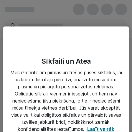
Sīkfaili un Atea
Mēs izmantojam pirmās un trešās puses sīkfailus, lai
uzlabotu lietotāju pieredzi, analizētu mūsu datu
Risinājumi & Pakalpojumi
plūsmu un pielāgotu personalizētas reklāmas.
Obligātie sīkfaili vienmēr ir iespējoti, un tiem nav
IT serviss un atbalsts
nepieciešama jūsu piekrišana, jo tie ir nepieciešami
IT infrastruktūra
mūsu tīmekļa vietnes darbībai. Jūs varat akceptēt
visus vai tikai obligātos sīkfailus un pārvaldīt savas
Darba vietu IT risinājumi
izvēles jebkurā brīdī, noklikšķinot zemāk
Serveri un datu centri
konfidencialitātes iestatījumos.
Lasīt vairāk