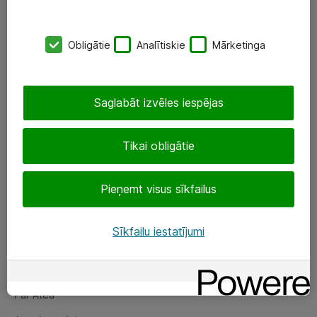
SIA „ATEA”
Obligātie
Analītiskie
Mārketinga
+(371) 67 81 90 50
eShop@atea.lv
Saglabāt izvēles iespējas
Ūnijas 15, Rīga
Tikai obligātie
Sekojiet mums
Pieņemt visus sīkfailus
LinkedIn
Facebook
Sīkfailu iestatījumi
Par Atea
Par Atea