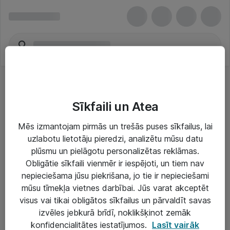
Sīkfaili un Atea
Mēs izmantojam pirmās un trešās puses sīkfailus, lai
uzlabotu lietotāju pieredzi, analizētu mūsu datu
Risinājumi & Pakalpojumi
plūsmu un pielāgotu personalizētas reklāmas.
Obligātie sīkfaili vienmēr ir iespējoti, un tiem nav
IT serviss un atbalsts
nepieciešama jūsu piekrišana, jo tie ir nepieciešami
IT infrastruktūra
mūsu tīmekļa vietnes darbībai. Jūs varat akceptēt
visus vai tikai obligātos sīkfailus un pārvaldīt savas
Darba vietu IT risinājumi
izvēles jebkurā brīdī, noklikšķinot zemāk
Serveri un datu centri
konfidencialitātes iestatījumos.
Lasīt vairāk