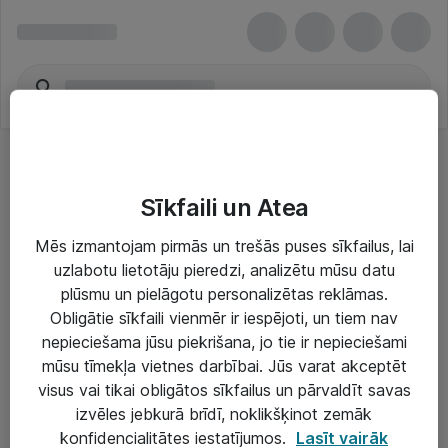
Sīkfaili un Atea
Mēs izmantojam pirmās un trešās puses sīkfailus, lai
uzlabotu lietotāju pieredzi, analizētu mūsu datu
Risinājumi & Pakalpojumi
plūsmu un pielāgotu personalizētas reklāmas.
Obligātie sīkfaili vienmēr ir iespējoti, un tiem nav
IT serviss un atbalsts
nepieciešama jūsu piekrišana, jo tie ir nepieciešami
IT infrastruktūra
mūsu tīmekļa vietnes darbībai. Jūs varat akceptēt
visus vai tikai obligātos sīkfailus un pārvaldīt savas
Darba vietu IT risinājumi
izvēles jebkurā brīdī, noklikšķinot zemāk
Serveri un datu centri
konfidencialitātes iestatījumos.
Lasīt vairāk