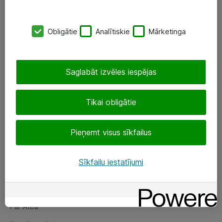
SIA „ATEA”
Obligātie
Analītiskie
Mārketinga
+(371) 67 81 90 50
eShop@atea.lv
Saglabāt izvēles iespējas
Ūnijas 15, Rīga
Tikai obligātie
Sekojiet mums
Pieņemt visus sīkfailus
LinkedIn
Facebook
Sīkfailu iestatījumi
Par Atea
Par Atea