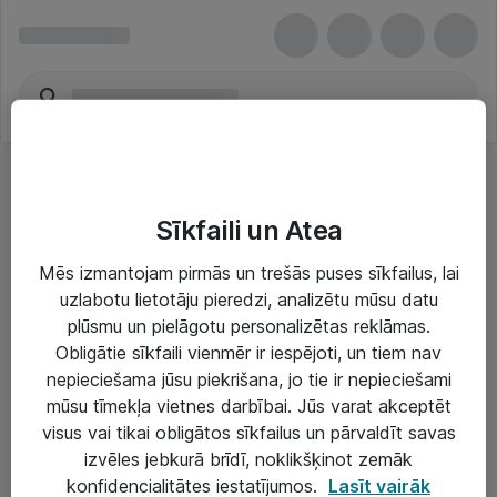
Sīkfaili un Atea
Mēs izmantojam pirmās un trešās puses sīkfailus, lai
uzlabotu lietotāju pieredzi, analizētu mūsu datu
Risinājumi & Pakalpojumi
plūsmu un pielāgotu personalizētas reklāmas.
Obligātie sīkfaili vienmēr ir iespējoti, un tiem nav
IT serviss un atbalsts
nepieciešama jūsu piekrišana, jo tie ir nepieciešami
IT infrastruktūra
mūsu tīmekļa vietnes darbībai. Jūs varat akceptēt
visus vai tikai obligātos sīkfailus un pārvaldīt savas
Darba vietu IT risinājumi
izvēles jebkurā brīdī, noklikšķinot zemāk
Serveri un datu centri
konfidencialitātes iestatījumos.
Lasīt vairāk