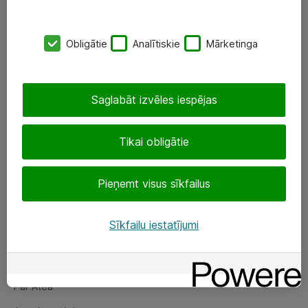
SIA „ATEA”
Obligātie
Analītiskie
Mārketinga
+(371) 67 81 90 50
eShop@atea.lv
Saglabāt izvēles iespējas
Ūnijas 15, Rīga
Tikai obligātie
Sekojiet mums
Pieņemt visus sīkfailus
LinkedIn
Facebook
Sīkfailu iestatījumi
Par Atea
Par Atea