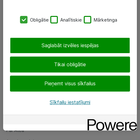
SIA „ATEA”
Obligātie
Analītiskie
Mārketinga
+(371) 67 81 90 50
eShop@atea.lv
Saglabāt izvēles iespējas
Ūnijas 15, Rīga
Tikai obligātie
Sekojiet mums
Pieņemt visus sīkfailus
LinkedIn
Facebook
Sīkfailu iestatījumi
Par Atea
Par Atea