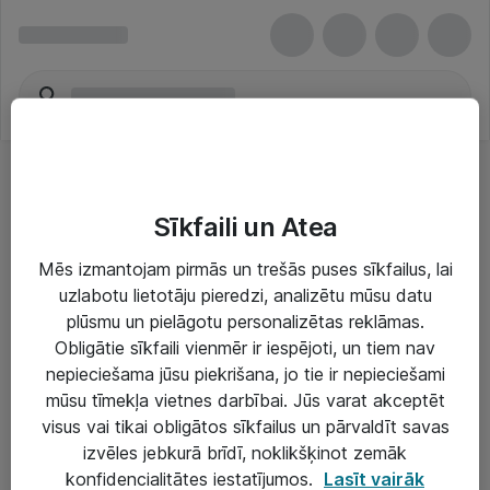
Sīkfaili un Atea
Mēs izmantojam pirmās un trešās puses sīkfailus, lai
uzlabotu lietotāju pieredzi, analizētu mūsu datu
Risinājumi & Pakalpojumi
plūsmu un pielāgotu personalizētas reklāmas.
Obligātie sīkfaili vienmēr ir iespējoti, un tiem nav
IT serviss un atbalsts
nepieciešama jūsu piekrišana, jo tie ir nepieciešami
IT infrastruktūra
mūsu tīmekļa vietnes darbībai. Jūs varat akceptēt
visus vai tikai obligātos sīkfailus un pārvaldīt savas
Darba vietu IT risinājumi
izvēles jebkurā brīdī, noklikšķinot zemāk
Serveri un datu centri
konfidencialitātes iestatījumos.
Lasīt vairāk