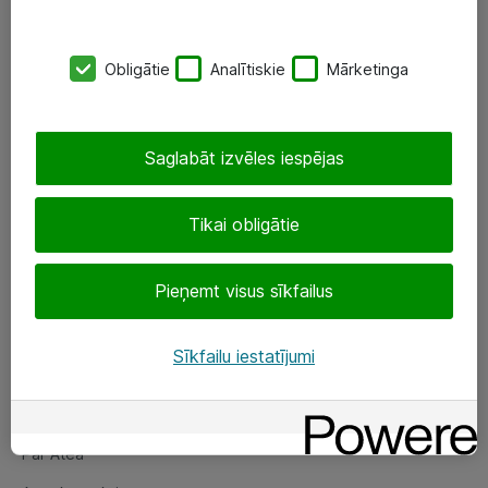
SIA „ATEA”
Obligātie
Analītiskie
Mārketinga
+(371) 67 81 90 50
eShop@atea.lv
Saglabāt izvēles iespējas
Ūnijas 15, Rīga
Tikai obligātie
Sekojiet mums
Pieņemt visus sīkfailus
LinkedIn
Facebook
Sīkfailu iestatījumi
Par Atea
Par Atea