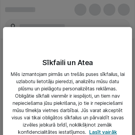
Sīkfaili un Atea
Mēs izmantojam pirmās un trešās puses sīkfailus, lai
uzlabotu lietotāju pieredzi, analizētu mūsu datu
Risinājumi & Pakalpojumi
plūsmu un pielāgotu personalizētas reklāmas.
Obligātie sīkfaili vienmēr ir iespējoti, un tiem nav
IT serviss un atbalsts
nepieciešama jūsu piekrišana, jo tie ir nepieciešami
IT infrastruktūra
mūsu tīmekļa vietnes darbībai. Jūs varat akceptēt
visus vai tikai obligātos sīkfailus un pārvaldīt savas
Darba vietu IT risinājumi
izvēles jebkurā brīdī, noklikšķinot zemāk
Serveri un datu centri
konfidencialitātes iestatījumos.
Lasīt vairāk