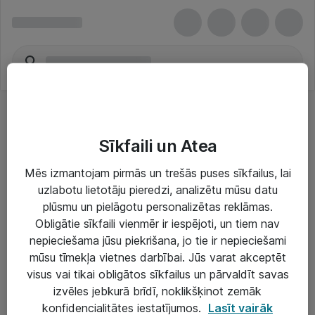
Sīkfaili un Atea
Mēs izmantojam pirmās un trešās puses sīkfailus, lai
uzlabotu lietotāju pieredzi, analizētu mūsu datu
Risinājumi & Pakalpojumi
plūsmu un pielāgotu personalizētas reklāmas.
Obligātie sīkfaili vienmēr ir iespējoti, un tiem nav
IT serviss un atbalsts
nepieciešama jūsu piekrišana, jo tie ir nepieciešami
IT infrastruktūra
mūsu tīmekļa vietnes darbībai. Jūs varat akceptēt
visus vai tikai obligātos sīkfailus un pārvaldīt savas
Darba vietu IT risinājumi
izvēles jebkurā brīdī, noklikšķinot zemāk
Serveri un datu centri
konfidencialitātes iestatījumos.
Lasīt vairāk