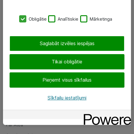
SIA „ATEA”
Obligātie
Analītiskie
Mārketinga
+(371) 67 81 90 50
eShop@atea.lv
Saglabāt izvēles iespējas
Ūnijas 15, Rīga
Tikai obligātie
Sekojiet mums
Pieņemt visus sīkfailus
LinkedIn
Facebook
Sīkfailu iestatījumi
Par Atea
Par Atea