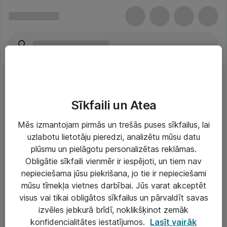
Sīkfaili un Atea
Mēs izmantojam pirmās un trešās puses sīkfailus, lai
uzlabotu lietotāju pieredzi, analizētu mūsu datu
Risinājumi & Pakalpojumi
plūsmu un pielāgotu personalizētas reklāmas.
Obligātie sīkfaili vienmēr ir iespējoti, un tiem nav
IT serviss un atbalsts
nepieciešama jūsu piekrišana, jo tie ir nepieciešami
IT infrastruktūra
mūsu tīmekļa vietnes darbībai. Jūs varat akceptēt
visus vai tikai obligātos sīkfailus un pārvaldīt savas
Darba vietu IT risinājumi
izvēles jebkurā brīdī, noklikšķinot zemāk
Serveri un datu centri
konfidencialitātes iestatījumos.
Lasīt vairāk