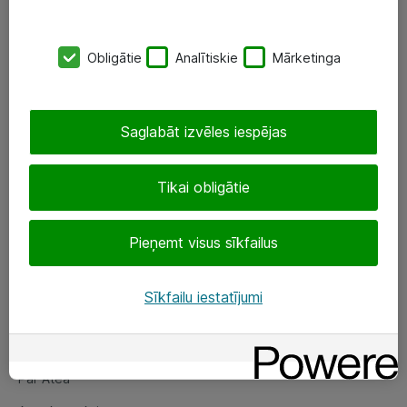
SIA „ATEA”
Obligātie
Analītiskie
Mārketinga
+(371) 67 81 90 50
eShop@atea.lv
Saglabāt izvēles iespējas
Ūnijas 15, Rīga
Tikai obligātie
Sekojiet mums
Pieņemt visus sīkfailus
LinkedIn
Facebook
Sīkfailu iestatījumi
Par Atea
Par Atea