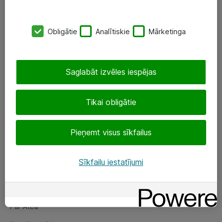
SIA „ATEA”
Obligātie
Analītiskie
Mārketinga
+(371) 67 81 90 50
eShop@atea.lv
Saglabāt izvēles iespējas
Ūnijas 15, Rīga
Tikai obligātie
Sekojiet mums
Pieņemt visus sīkfailus
LinkedIn
Facebook
Sīkfailu iestatījumi
Par Atea
Par Atea