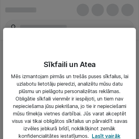
Sīkfaili un Atea
Mēs izmantojam pirmās un trešās puses sīkfailus, lai
uzlabotu lietotāju pieredzi, analizētu mūsu datu
Risinājumi & Pakalpojumi
plūsmu un pielāgotu personalizētas reklāmas.
Obligātie sīkfaili vienmēr ir iespējoti, un tiem nav
IT serviss un atbalsts
nepieciešama jūsu piekrišana, jo tie ir nepieciešami
IT infrastruktūra
mūsu tīmekļa vietnes darbībai. Jūs varat akceptēt
visus vai tikai obligātos sīkfailus un pārvaldīt savas
Darba vietu IT risinājumi
izvēles jebkurā brīdī, noklikšķinot zemāk
Serveri un datu centri
konfidencialitātes iestatījumos.
Lasīt vairāk