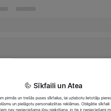
Sīkfaili un Atea
 pirmās un trešās puses sīkfailus, lai uzlabotu lietotāju piered
lūsmu un pielāgotu personalizētas reklāmas. Obligātie sīkfaili 
 tiem nav nepieciešama jūsu piekrišana, jo tie ir nepieciešami 