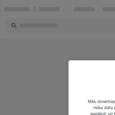
Mēs izmantojam
mūsu datu p
iespējoti, un