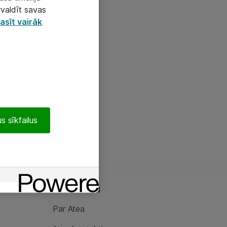
rvaldīt savas
asīt vairāk
s sīkfailus
Par Atea
Par Atea