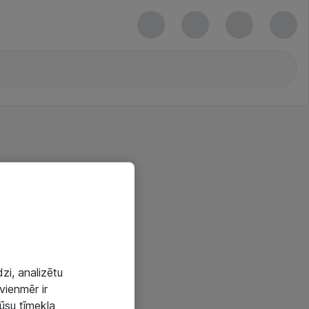
zi, analizētu
vienmēr ir
mūsu tīmekļa