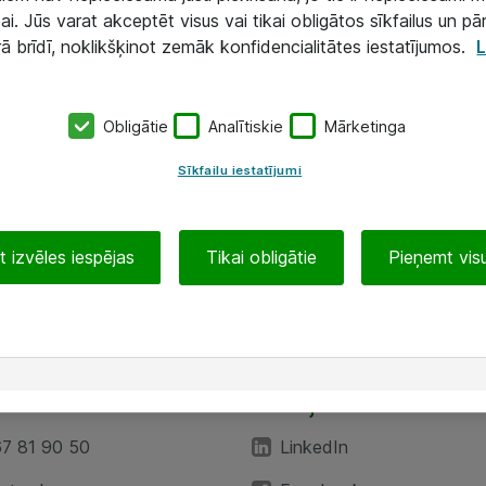
ai. Jūs varat akceptēt visus vai tikai obligātos sīkfailus un pā
rā brīdī, noklikšķinot zemāk konfidencialitātes iestatījumos.
L
Obligātie
Analītiskie
Mārketinga
Sīkfailu iestatījumi
 izvēles iespējas
Tikai obligātie
Pieņemt visu
EA”
Sekojiet mums
67 81 90 50
LinkedIn