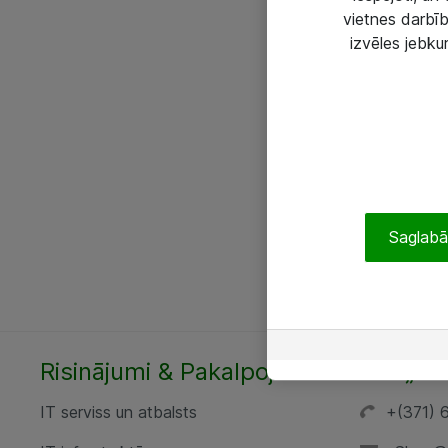
vietnes darbīb
izvēles jebku
Saglabāt
Risinājumi & Pakalpojumi
SIA „AT
IT serviss un atbalsts
+(371) 