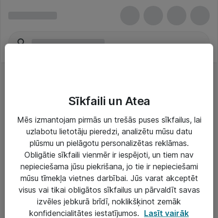
Sīkfaili un Atea
Mēs izmantojam pirmās un trešās puses sīkfailus, lai
uzlabotu lietotāju pieredzi, analizētu mūsu datu
Risinājumi & Pakalpojumi
plūsmu un pielāgotu personalizētas reklāmas.
Obligātie sīkfaili vienmēr ir iespējoti, un tiem nav
IT serviss un atbalsts
nepieciešama jūsu piekrišana, jo tie ir nepieciešami
IT infrastruktūra
mūsu tīmekļa vietnes darbībai. Jūs varat akceptēt
visus vai tikai obligātos sīkfailus un pārvaldīt savas
Darba vietu IT risinājumi
izvēles jebkurā brīdī, noklikšķinot zemāk
Serveri un datu centri
konfidencialitātes iestatījumos.
Lasīt vairāk