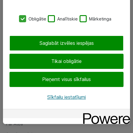
SIA „ATEA”
Obligātie
Analītiskie
Mārketinga
+(371) 67 81 90 50
eShop@atea.lv
Saglabāt izvēles iespējas
Ūnijas 15, Rīga
Tikai obligātie
Sekojiet mums
Pieņemt visus sīkfailus
LinkedIn
Facebook
Sīkfailu iestatījumi
Par Atea
Par Atea