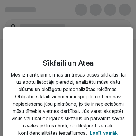
Sīkfaili un Atea
Mēs izmantojam pirmās un trešās puses sīkfailus, lai
uzlabotu lietotāju pieredzi, analizētu mūsu datu
Risinājumi & Pakalpojumi
plūsmu un pielāgotu personalizētas reklāmas.
Obligātie sīkfaili vienmēr ir iespējoti, un tiem nav
IT serviss un atbalsts
nepieciešama jūsu piekrišana, jo tie ir nepieciešami
IT infrastruktūra
mūsu tīmekļa vietnes darbībai. Jūs varat akceptēt
visus vai tikai obligātos sīkfailus un pārvaldīt savas
Darba vietu IT risinājumi
izvēles jebkurā brīdī, noklikšķinot zemāk
Serveri un datu centri
konfidencialitātes iestatījumos.
Lasīt vairāk