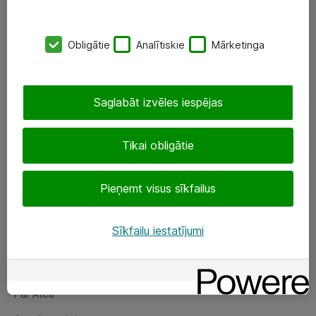
SIA „ATEA”
Obligātie
Analītiskie
Mārketinga
+(371) 67 81 90 50
eShop@atea.lv
Saglabāt izvēles iespējas
Ūnijas 15, Rīga
Tikai obligātie
Sekojiet mums
Pieņemt visus sīkfailus
LinkedIn
Facebook
Sīkfailu iestatījumi
Par Atea
Par Atea