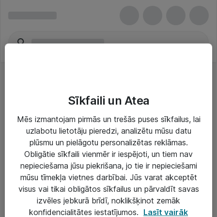
Sīkfaili un Atea
Mēs izmantojam pirmās un trešās puses sīkfailus, lai
uzlabotu lietotāju pieredzi, analizētu mūsu datu
Risinājumi & Pakalpojumi
plūsmu un pielāgotu personalizētas reklāmas.
Obligātie sīkfaili vienmēr ir iespējoti, un tiem nav
IT serviss un atbalsts
nepieciešama jūsu piekrišana, jo tie ir nepieciešami
IT infrastruktūra
mūsu tīmekļa vietnes darbībai. Jūs varat akceptēt
visus vai tikai obligātos sīkfailus un pārvaldīt savas
Darba vietu IT risinājumi
izvēles jebkurā brīdī, noklikšķinot zemāk
Serveri un datu centri
konfidencialitātes iestatījumos.
Lasīt vairāk