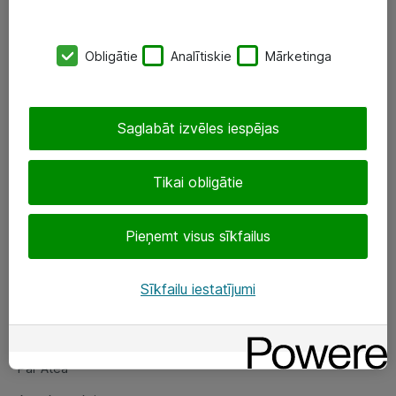
SIA „ATEA”
Obligātie
Analītiskie
Mārketinga
+(371) 67 81 90 50
eShop@atea.lv
Saglabāt izvēles iespējas
Ūnijas 15, Rīga
Tikai obligātie
Sekojiet mums
Pieņemt visus sīkfailus
LinkedIn
Facebook
Sīkfailu iestatījumi
Par Atea
Par Atea