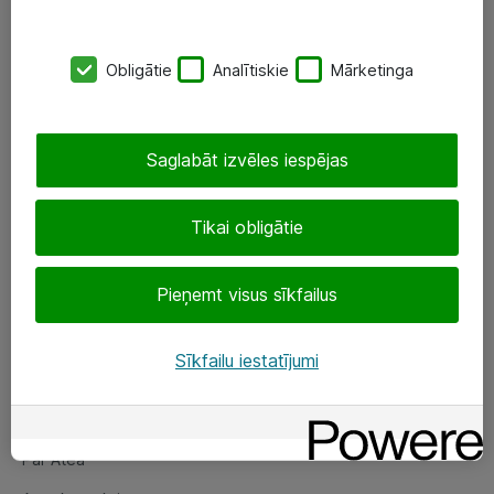
SIA „ATEA”
Obligātie
Analītiskie
Mārketinga
+(371) 67 81 90 50
eShop@atea.lv
Saglabāt izvēles iespējas
Ūnijas 15, Rīga
Tikai obligātie
Sekojiet mums
Pieņemt visus sīkfailus
LinkedIn
Facebook
Sīkfailu iestatījumi
Par Atea
Par Atea