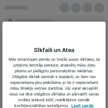
Sīkfaili un Atea
Mēs izmantojam pirmās un trešās puses sīkfailus, lai
uzlabotu lietotāju pieredzi, analizētu mūsu datu
Risinājumi & Pakalpojumi
plūsmu un pielāgotu personalizētas reklāmas.
Obligātie sīkfaili vienmēr ir iespējoti, un tiem nav
IT serviss un atbalsts
nepieciešama jūsu piekrišana, jo tie ir nepieciešami
IT infrastruktūra
mūsu tīmekļa vietnes darbībai. Jūs varat akceptēt
visus vai tikai obligātos sīkfailus un pārvaldīt savas
Darba vietu IT risinājumi
izvēles jebkurā brīdī, noklikšķinot zemāk
Serveri un datu centri
konfidencialitātes iestatījumos.
Lasīt vairāk