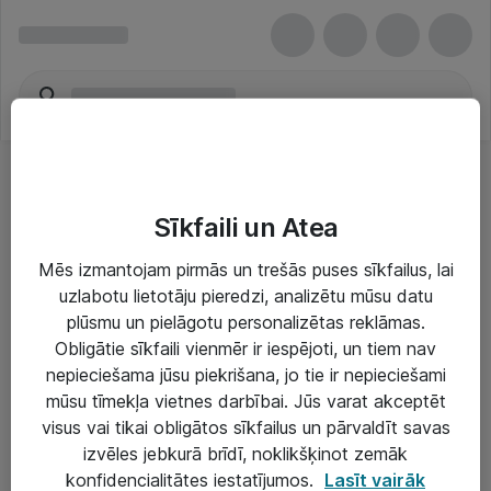
Sīkfaili un Atea
Mēs izmantojam pirmās un trešās puses sīkfailus, lai
uzlabotu lietotāju pieredzi, analizētu mūsu datu
Risinājumi & Pakalpojumi
plūsmu un pielāgotu personalizētas reklāmas.
Obligātie sīkfaili vienmēr ir iespējoti, un tiem nav
IT serviss un atbalsts
nepieciešama jūsu piekrišana, jo tie ir nepieciešami
IT infrastruktūra
mūsu tīmekļa vietnes darbībai. Jūs varat akceptēt
visus vai tikai obligātos sīkfailus un pārvaldīt savas
Darba vietu IT risinājumi
izvēles jebkurā brīdī, noklikšķinot zemāk
Serveri un datu centri
konfidencialitātes iestatījumos.
Lasīt vairāk