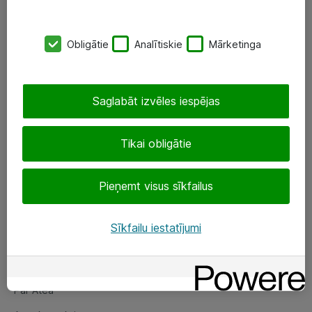
SIA „ATEA”
Obligātie
Analītiskie
Mārketinga
+(371) 67 81 90 50
eShop@atea.lv
Saglabāt izvēles iespējas
Ūnijas 15, Rīga
Tikai obligātie
Sekojiet mums
Pieņemt visus sīkfailus
LinkedIn
Facebook
Sīkfailu iestatījumi
Par Atea
Par Atea