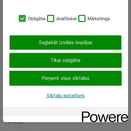
SIA „ATEA”
Obligātie
Analītiskie
Mārketinga
+(371) 67 81 90 50
eShop@atea.lv
Saglabāt izvēles iespējas
Ūnijas 15, Rīga
Tikai obligātie
Sekojiet mums
Pieņemt visus sīkfailus
LinkedIn
Facebook
Sīkfailu iestatījumi
Par Atea
Par Atea