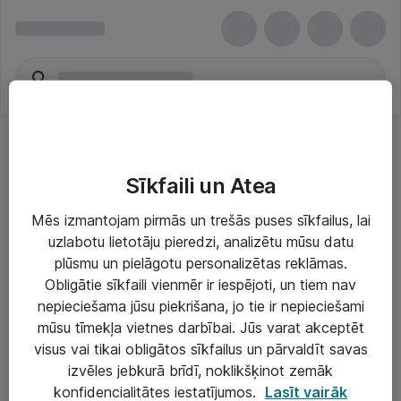
Sīkfaili un Atea
Mēs izmantojam pirmās un trešās puses sīkfailus, lai
uzlabotu lietotāju pieredzi, analizētu mūsu datu
Risinājumi & Pakalpojumi
plūsmu un pielāgotu personalizētas reklāmas.
Obligātie sīkfaili vienmēr ir iespējoti, un tiem nav
IT serviss un atbalsts
nepieciešama jūsu piekrišana, jo tie ir nepieciešami
IT infrastruktūra
mūsu tīmekļa vietnes darbībai. Jūs varat akceptēt
visus vai tikai obligātos sīkfailus un pārvaldīt savas
Darba vietu IT risinājumi
izvēles jebkurā brīdī, noklikšķinot zemāk
Serveri un datu centri
konfidencialitātes iestatījumos.
Lasīt vairāk