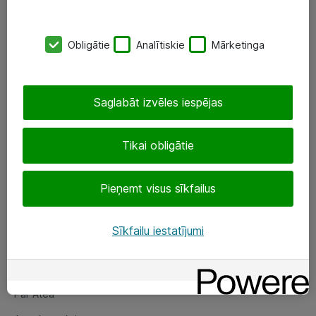
SIA „ATEA”
Obligātie
Analītiskie
Mārketinga
+(371) 67 81 90 50
eShop@atea.lv
Saglabāt izvēles iespējas
Ūnijas 15, Rīga
Tikai obligātie
Sekojiet mums
Pieņemt visus sīkfailus
LinkedIn
Facebook
Sīkfailu iestatījumi
Par Atea
Par Atea