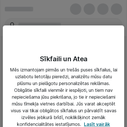
Sīkfaili un Atea
Mēs izmantojam pirmās un trešās puses sīkfailus, lai
uzlabotu lietotāju pieredzi, analizētu mūsu datu
Risinājumi & Pakalpojumi
plūsmu un pielāgotu personalizētas reklāmas.
Obligātie sīkfaili vienmēr ir iespējoti, un tiem nav
IT serviss un atbalsts
nepieciešama jūsu piekrišana, jo tie ir nepieciešami
IT infrastruktūra
mūsu tīmekļa vietnes darbībai. Jūs varat akceptēt
visus vai tikai obligātos sīkfailus un pārvaldīt savas
Darba vietu IT risinājumi
izvēles jebkurā brīdī, noklikšķinot zemāk
Serveri un datu centri
konfidencialitātes iestatījumos.
Lasīt vairāk