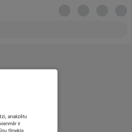
zi, analizētu
vienmēr ir
mūsu tīmekļa