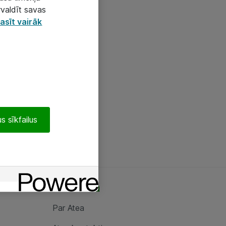
rvaldīt savas
asīt vairāk
s sīkfailus
Par Atea
Par Atea