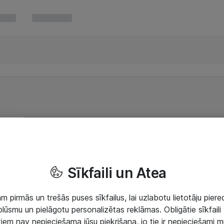
Sīkfaili un Atea
 pirmās un trešās puses sīkfailus, lai uzlabotu lietotāju piered
lūsmu un pielāgotu personalizētas reklāmas. Obligātie sīkfaili 
 tiem nav nepieciešama jūsu piekrišana, jo tie ir nepieciešami 