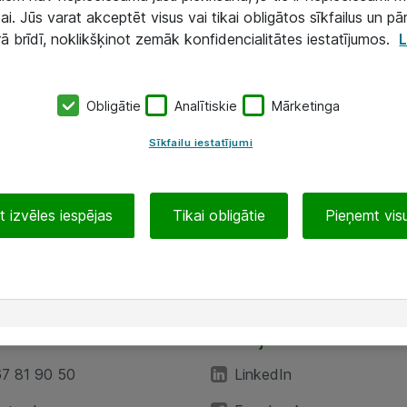
ai. Jūs varat akceptēt visus vai tikai obligātos sīkfailus un pā
rā brīdī, noklikšķinot zemāk konfidencialitātes iestatījumos.
L
Obligātie
Analītiskie
Mārketinga
Sīkfailu iestatījumi
 izvēles iespējas
Tikai obligātie
Pieņemt visu
EA”
Sekojiet mums
67 81 90 50
LinkedIn