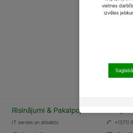
vietnes darbīb
izvēles jebku
Saglabāt
Risinājumi & Pakalpojumi
SIA „AT
IT serviss un atbalsts
+(371) 