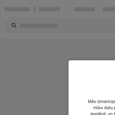
Mēs izmantojam
mūsu datu p
iespējoti, un