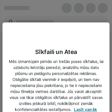
Sīkfaili un Atea
Mēs izmantojam pirmās un trešās puses sīkfailus, lai
uzlabotu lietotāju pieredzi, analizētu mūsu datu
Risinājumi & Pakalpojumi
plūsmu un pielāgotu personalizētas reklāmas.
Obligātie sīkfaili vienmēr ir iespējoti, un tiem nav
IT serviss un atbalsts
nepieciešama jūsu piekrišana, jo tie ir nepieciešami
IT infrastruktūra
mūsu tīmekļa vietnes darbībai. Jūs varat akceptēt
visus vai tikai obligātos sīkfailus un pārvaldīt savas
Darba vietu IT risinājumi
izvēles jebkurā brīdī, noklikšķinot zemāk
Serveri un datu centri
konfidencialitātes iestatījumos.
Lasīt vairāk