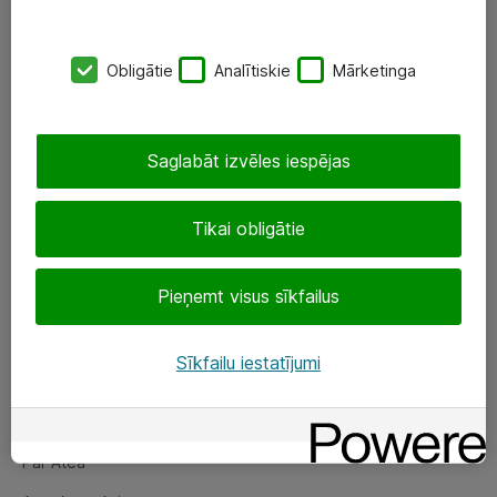
SIA „ATEA”
Obligātie
Analītiskie
Mārketinga
+(371) 67 81 90 50
eShop@atea.lv
Saglabāt izvēles iespējas
Ūnijas 15, Rīga
Tikai obligātie
Sekojiet mums
Pieņemt visus sīkfailus
LinkedIn
Facebook
Sīkfailu iestatījumi
Par Atea
Par Atea