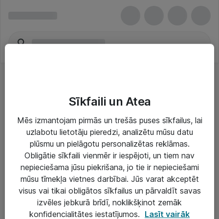
Sīkfaili un Atea
Mēs izmantojam pirmās un trešās puses sīkfailus, lai
uzlabotu lietotāju pieredzi, analizētu mūsu datu
Risinājumi & Pakalpojumi
plūsmu un pielāgotu personalizētas reklāmas.
Obligātie sīkfaili vienmēr ir iespējoti, un tiem nav
IT serviss un atbalsts
nepieciešama jūsu piekrišana, jo tie ir nepieciešami
IT infrastruktūra
mūsu tīmekļa vietnes darbībai. Jūs varat akceptēt
visus vai tikai obligātos sīkfailus un pārvaldīt savas
Darba vietu IT risinājumi
izvēles jebkurā brīdī, noklikšķinot zemāk
Serveri un datu centri
konfidencialitātes iestatījumos.
Lasīt vairāk