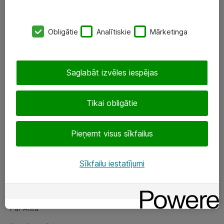
SIA „ATEA”
Obligātie
Analītiskie
Mārketinga
+(371) 67 81 90 50
eShop@atea.lv
Saglabāt izvēles iespējas
Ūnijas 15, Rīga
Tikai obligātie
Sekojiet mums
Pieņemt visus sīkfailus
LinkedIn
Facebook
Sīkfailu iestatījumi
Par Atea
Par Atea