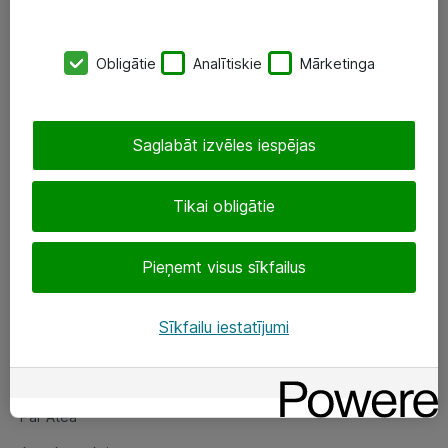
SIA „ATEA”
Obligātie
Analītiskie
Mārketinga
+(371) 67 81 90 50
eShop@atea.lv
Saglabāt izvēles iespējas
Ūnijas 15, Rīga
Tikai obligātie
Sekojiet mums
Pieņemt visus sīkfailus
LinkedIn
Facebook
Sīkfailu iestatījumi
Par Atea
Par Atea