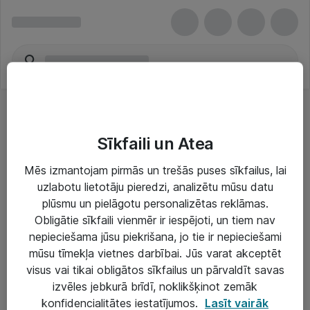
Sīkfaili un Atea
Mēs izmantojam pirmās un trešās puses sīkfailus, lai
uzlabotu lietotāju pieredzi, analizētu mūsu datu
Risinājumi & Pakalpojumi
plūsmu un pielāgotu personalizētas reklāmas.
Obligātie sīkfaili vienmēr ir iespējoti, un tiem nav
IT serviss un atbalsts
nepieciešama jūsu piekrišana, jo tie ir nepieciešami
IT infrastruktūra
mūsu tīmekļa vietnes darbībai. Jūs varat akceptēt
visus vai tikai obligātos sīkfailus un pārvaldīt savas
Darba vietu IT risinājumi
izvēles jebkurā brīdī, noklikšķinot zemāk
Serveri un datu centri
konfidencialitātes iestatījumos.
Lasīt vairāk