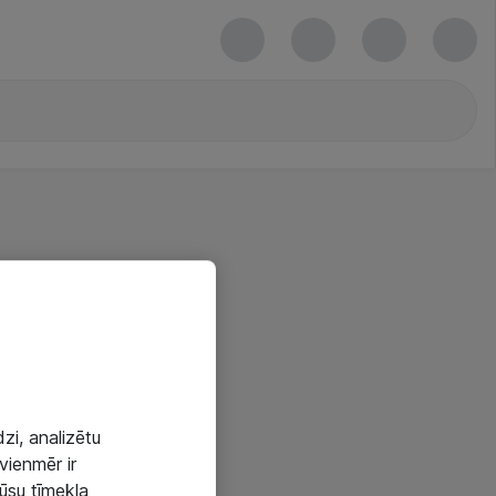
zi, analizētu
vienmēr ir
mūsu tīmekļa