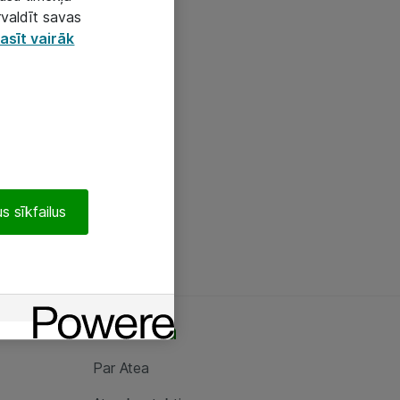
rvaldīt savas
asīt vairāk
s sīkfailus
Par Atea
Par Atea