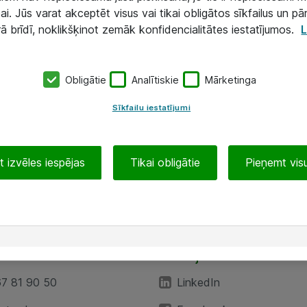
ai. Jūs varat akceptēt visus vai tikai obligātos sīkfailus un pā
rā brīdī, noklikšķinot zemāk konfidencialitātes iestatījumos.
L
Obligātie
Analītiskie
Mārketinga
Sīkfailu iestatījumi
 izvēles iespējas
Tikai obligātie
Pieņemt visu
EA”
Sekojiet mums
67 81 90 50
LinkedIn