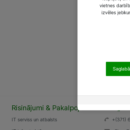
vietnes darbīb
izvēles jebku
Saglabāt
Risinājumi & Pakalpojumi
SIA „AT
IT serviss un atbalsts
+(371) 