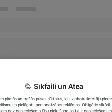
Sīkfaili un Atea
 pirmās un trešās puses sīkfailus, lai uzlabotu lietotāju piered
lūsmu un pielāgotu personalizētas reklāmas. Obligātie sīkfaili 
 tiem nav nepieciešama jūsu piekrišana, jo tie ir nepieciešami 