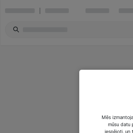
Mēs izmantojam
mūsu datu p
iespējoti, un